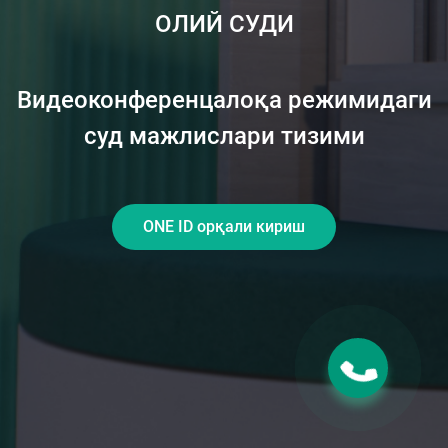
ОЛИЙ СУДИ
Видеоконференцалоқа режимидаги
суд мажлислари тизими
ONE ID орқали кириш